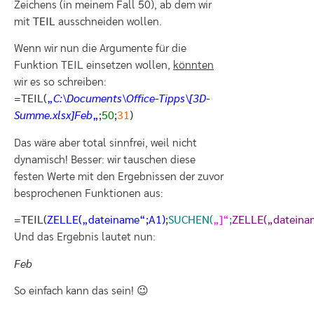
Zeichens (in meinem Fall 50), ab dem wir
mit
TEIL
ausschneiden wollen.
Wenn wir nun die Argumente für die
Funktion TEIL einsetzen wollen,
könnten
wir es so schreiben:
=TEIL(
„
C:\Documents\Office-Tipps\[3D-
Summe.xlsx]Feb
„
;
50
;
31
)
Das wäre aber total sinnfrei, weil nicht
dynamisch! Besser: wir tauschen diese
festen Werte mit den Ergebnissen der zuvor
besprochenen Funktionen aus:
=TEIL(
ZELLE(„dateiname“;A1)
;
SUCHEN(
„]“
;
ZELLE(„dateina
Und das Ergebnis lautet nun:
Feb
So einfach kann das sein! 😉